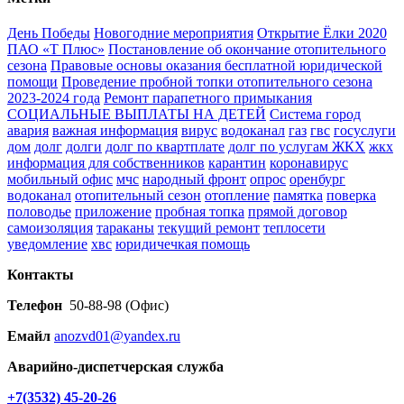
День Победы
Новогодние мероприятия
Открытие Ёлки 2020
ПАО «Т Плюс»
Постановление об окончание отопительного
сезона
Правовые основы оказания бесплатной юридической
помощи
Проведение пробной топки отопительного сезона
2023-2024 года
Ремонт парапетного примыкания
СОЦИАЛЬНЫЕ ВЫПЛАТЫ НА ДЕТЕЙ
Система город
авария
важная информация
вирус
водоканал
газ
гвс
госуслуги
дом
долг
долги
долг по квартплате
долг по услугам ЖКХ
жкх
информация для собственников
карантин
коронавирус
мобильный офис
мчс
народный фронт
опрос
оренбург
водоканал
отопительный сезон
отопление
памятка
поверка
половодье
приложение
пробная топка
прямой договор
самоизоляция
тараканы
текущий ремонт
теплосети
уведомление
хвс
юридичечкая помощь
Контакты
Телефон
50-88-98 (Офис)
Емайл
anozvd01@yandex.ru
Аварийно-диспетчерская служба
+7(3532) 45-20-26