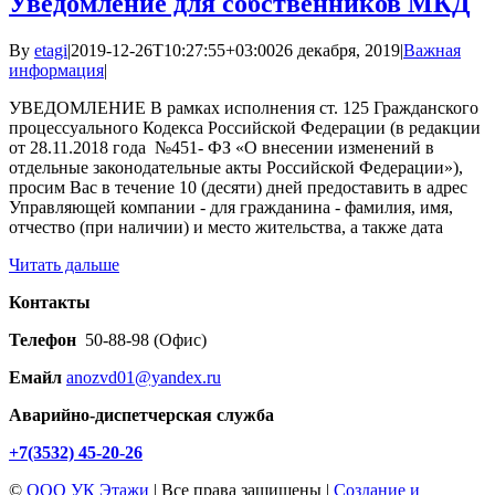
Уведомление для собственников МКД
By
etagi
|
2019-12-26T10:27:55+03:00
26 декабря, 2019
|
Важная
информация
|
УВЕДОМЛЕНИЕ В рамках исполнения ст. 125 Гражданского
процессуального Кодекса Российской Федерации (в редакции
от 28.11.2018 года №451- ФЗ «О внесении изменений в
отдельные законодательные акты Российской Федерации»),
просим Вас в течение 10 (десяти) дней предоставить в адрес
Управляющей компании - для гражданина - фамилия, имя,
отчество (при наличии) и место жительства, а также дата
Читать дальше
Контакты
Телефон
50-88-98 (Офис)
Емайл
anozvd01@yandex.ru
Аварийно-диспетчерская служба
+7(3532) 45-20-26
©
ООО УК Этажи
| Все права защищены |
Создание и