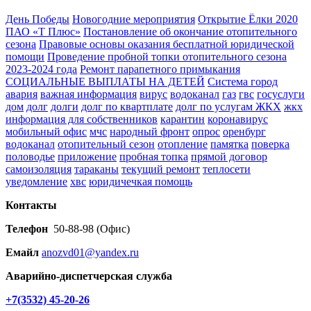
День Победы
Новогодние мероприятия
Открытие Ёлки 2020
ПАО «Т Плюс»
Постановление об окончание отопительного
сезона
Правовые основы оказания бесплатной юридической
помощи
Проведение пробной топки отопительного сезона
2023-2024 года
Ремонт парапетного примыкания
СОЦИАЛЬНЫЕ ВЫПЛАТЫ НА ДЕТЕЙ
Система город
авария
важная информация
вирус
водоканал
газ
гвс
госуслуги
дом
долг
долги
долг по квартплате
долг по услугам ЖКХ
жкх
информация для собственников
карантин
коронавирус
мобильный офис
мчс
народный фронт
опрос
оренбург
водоканал
отопительный сезон
отопление
памятка
поверка
половодье
приложение
пробная топка
прямой договор
самоизоляция
тараканы
текущий ремонт
теплосети
уведомление
хвс
юридичечкая помощь
Контакты
Телефон
50-88-98 (Офис)
Емайл
anozvd01@yandex.ru
Аварийно-диспетчерская служба
+7(3532) 45-20-26