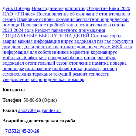
День Победы
Новогодние мероприятия
Открытие Ёлки 2020
ПАО «Т Плюс»
Постановление об окончание отопительного
сезона
Правовые основы оказания бесплатной юридической
помощи
Проведение пробной топки отопительного сезона
2023-2024 года
Ремонт парапетного примыкания
СОЦИАЛЬНЫЕ ВЫПЛАТЫ НА ДЕТЕЙ
Система город
авария
важная информация
вирус
водоканал
газ
гвс
госуслуги
дом
долг
долги
долг по квартплате
долг по услугам ЖКХ
жкх
информация для собственников
карантин
коронавирус
мобильный офис
мчс
народный фронт
опрос
оренбург
водоканал
отопительный сезон
отопление
памятка
поверка
половодье
приложение
пробная топка
прямой договор
самоизоляция
тараканы
текущий ремонт
теплосети
уведомление
хвс
юридичечкая помощь
Контакты
Телефон
50-88-98 (Офис)
Емайл
anozvd01@yandex.ru
Аварийно-диспетчерская служба
+7(3532) 45-20-26