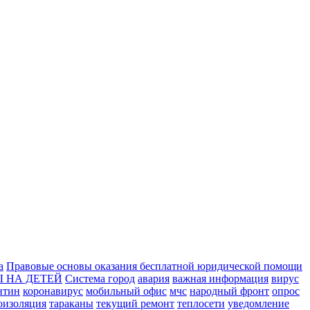
а
Правовые основы оказания бесплатной юридической помощи
 НА ДЕТЕЙ
Система город
авария
важная информация
вирус
нтин
коронавирус
мобильный офис
мчс
народный фронт
опрос
оизоляция
тараканы
текущий ремонт
теплосети
уведомление