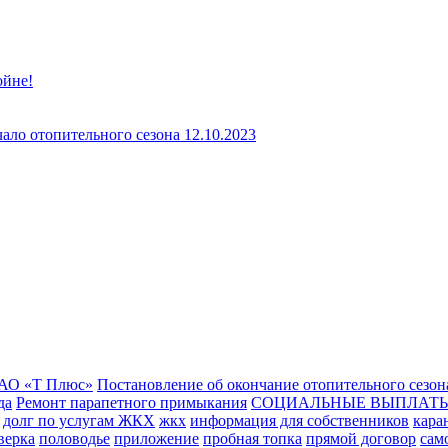
ойне!
ло отопительного сезона 12.10.2023
АО «Т Плюс»
Постановление об окончание отопительного сезон
да
Ремонт парапетного примыкания
СОЦИАЛЬНЫЕ ВЫПЛАТЫ
долг по услугам ЖКХ
жкх
информация для собственников
кара
верка
половодье
приложение
пробная топка
прямой договор
сам