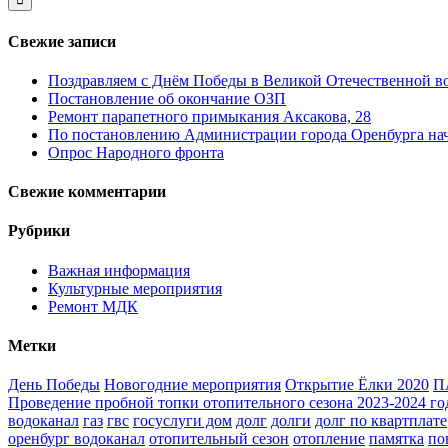
Свежие записи
Поздравляем с Днём Победы в Великой Отечественной в
Постановление об окончание ОЗП
Ремонт парапетного примыкания Аксакова, 28
По постановлению Администрации города Оренбурга нача
Опрос Народного фронта
Свежие комментарии
Рубрики
Важная информация
Культурные мероприятия
Ремонт МДК
Метки
День Победы
Новогодние мероприятия
Открытие Ёлки 2020
П
Проведение пробной топки отопительного сезона 2023-2024 го
водоканал
газ
гвс
госуслуги дом
долг
долги
долг по квартплате
оренбург водоканал
отопительный сезон
отопление
памятка
по