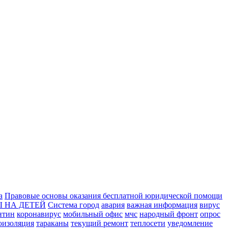
а
Правовые основы оказания бесплатной юридической помощи
 НА ДЕТЕЙ
Система город
авария
важная информация
вирус
нтин
коронавирус
мобильный офис
мчс
народный фронт
опрос
оизоляция
тараканы
текущий ремонт
теплосети
уведомление