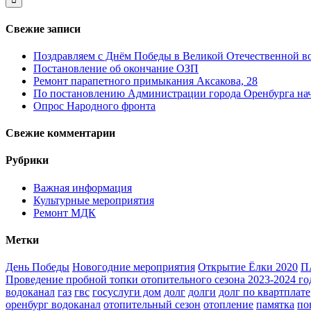
Свежие записи
Поздравляем с Днём Победы в Великой Отечественной в
Постановление об окончание ОЗП
Ремонт парапетного примыкания Аксакова, 28
По постановлению Администрации города Оренбурга нача
Опрос Народного фронта
Свежие комментарии
Рубрики
Важная информация
Культурные мероприятия
Ремонт МДК
Метки
День Победы
Новогодние мероприятия
Открытие Ёлки 2020
П
Проведение пробной топки отопительного сезона 2023-2024 го
водоканал
газ
гвс
госуслуги дом
долг
долги
долг по квартплате
оренбург водоканал
отопительный сезон
отопление
памятка
по