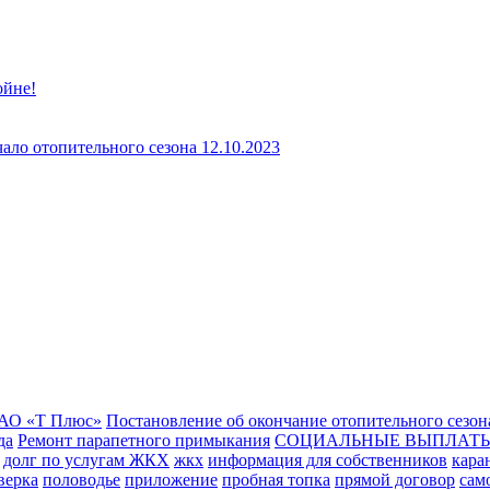
ойне!
ло отопительного сезона 12.10.2023
АО «Т Плюс»
Постановление об окончание отопительного сезон
да
Ремонт парапетного примыкания
СОЦИАЛЬНЫЕ ВЫПЛАТЫ
долг по услугам ЖКХ
жкх
информация для собственников
кара
верка
половодье
приложение
пробная топка
прямой договор
сам